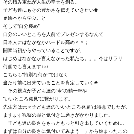
その積み重ねが人生の幸せを創る。
子ども達にもその豊かさを伝えていきたい❀
＃絵本から学ぶこと
そして“自分褒め”
自分のいいところを人前でプレゼンするなんて
日本人にはなかなかハードル高め＾＾；
開園当初からやっていることですが、
はじめはなかなか言えなかった私たち。。。今はサラリ！
何個でも言えます♪♪♪
こちらも“特別な何か”ではなく
当たり前に出来ていることを肯定していく❀
その視点が子ども達の”今”の精一杯や
”いいところ発見”に繋がります。
先生方は元々子ども達の“いいところ発見”は得意でしたが、
ますます観察の眼と気付きに磨きがかかりました。
「子ども達の良さをもっともっと引き出していくために、
まずは自分の良さに気付いてみよう！」から始まったこの