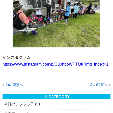
インスタグラム
https://www.instagram.com/p/Cu0hboWPTOf/?img_index=1
«
前の記事へ
次の記事へ
»
CATEGORY
今日のラララっ子 (91)